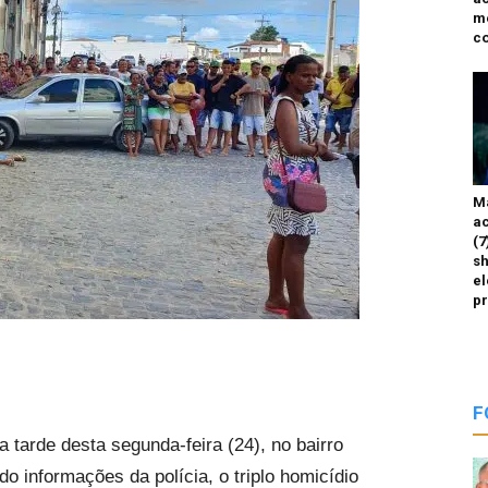
m
co
M
ac
(7
sh
el
p
F
 tarde desta segunda-feira (24), no bairro
 informações da polícia, o triplo homicídio