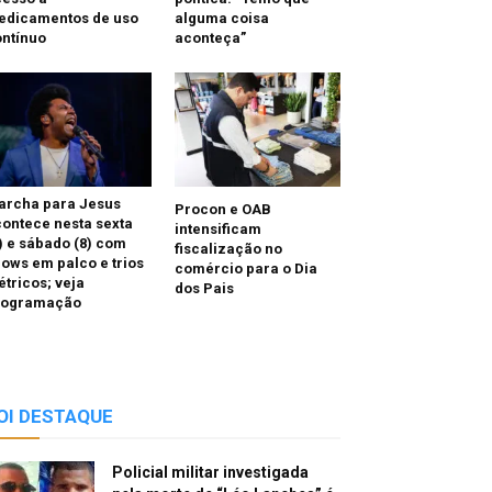
edicamentos de uso
alguma coisa
ntínuo
aconteça”
archa para Jesus
Procon e OAB
ontece nesta sexta
intensificam
) e sábado (8) com
fiscalização no
ows em palco e trios
comércio para o Dia
étricos; veja
dos Pais
rogramação
OI DESTAQUE
Policial militar investigada