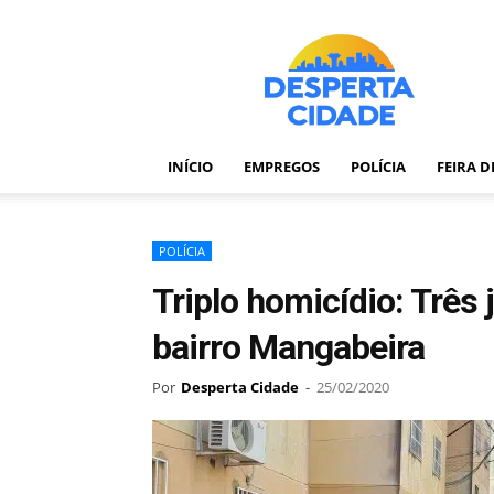
Desperta
Cidade
–
Portal
de
notícias
INÍCIO
EMPREGOS
POLÍCIA
FEIRA 
de
Feira
de
Santana
POLÍCIA
–
Triplo homicídio: Três 
Bahia
bairro Mangabeira
Por
Desperta Cidade
-
25/02/2020