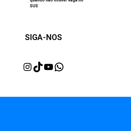
quando não houver vaga no
SUS
SIGA-NOS
Instagram
TikTok
Youtube
WhatsApp