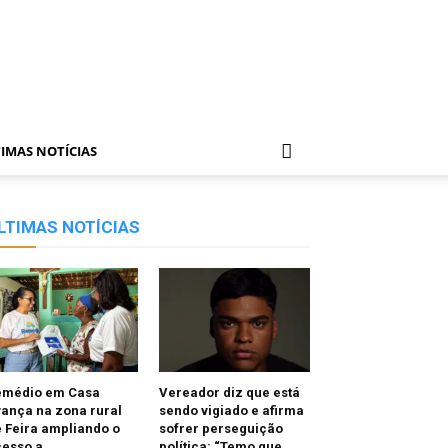
IMAS NOTÍCIAS
LTIMAS NOTÍCIAS
emédio em Casa
Vereador diz que está
ança na zona rural
sendo vigiado e afirma
 Feira ampliando o
sofrer perseguição
cesso a
política: “Temo que