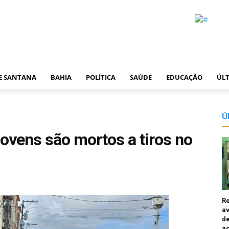
DE SANTANA
BAHIA
POLÍTICA
SAÚDE
EDUCAÇÃO
ÚLT
Ú
jovens são mortos a tiros no
R
av
de
a