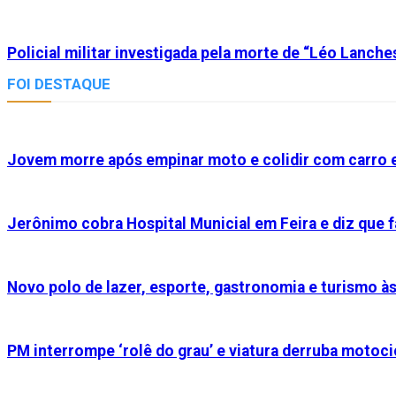
Policial militar investigada pela morte de “Léo Lanche
FOI DESTAQUE
Jovem morre após empinar moto e colidir com carro e
Jerônimo cobra Hospital Municial em Feira e diz que f
Novo polo de lazer, esporte, gastronomia e turismo à
PM interrompe ‘rolê do grau’ e viatura derruba motocic