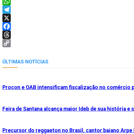
WhatsApp
Telegram
X
Facebook
Threads
Copy
Link
ÚLTIMAS NOTÍCIAS
Procon e OAB intensificam fiscalização no comércio p
Feira de Santana alcança maior Ideb de sua história e
Precursor do reggaeton no Brasil, cantor baiano Arpe