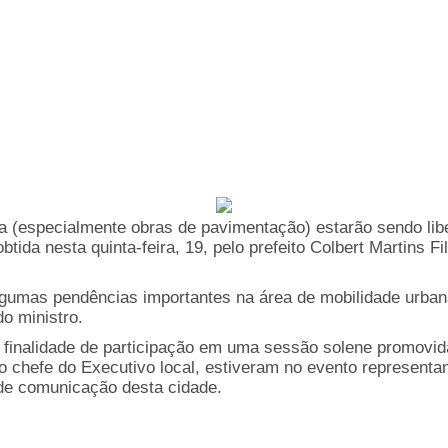
a (especialmente obras de pavimentação) estarão sendo libe
btida nesta quinta-feira, 19, pelo prefeito Colbert Martins F
algumas pendências importantes na área de mobilidade urba
do ministro.
m a finalidade de participação em uma sessão solene prom
o chefe do Executivo local, estiveram no evento represent
s de comunicação desta cidade.