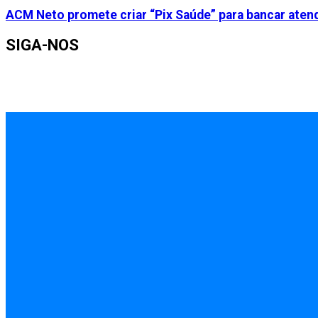
ACM Neto promete criar “Pix Saúde” para bancar aten
SIGA-NOS
INÍCIO
EMPREGOS
POLÍCIA
FEIRA DE SANTANA
BAHIA
POLÍTICA
SAÚDE
EDUCAÇÃO
ÚLTIMAS NOTÍCIAS