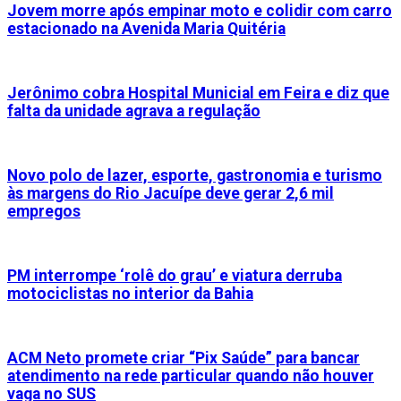
Jovem morre após empinar moto e colidir com carro
estacionado na Avenida Maria Quitéria
Jerônimo cobra Hospital Municial em Feira e diz que
falta da unidade agrava a regulação
Novo polo de lazer, esporte, gastronomia e turismo
às margens do Rio Jacuípe deve gerar 2,6 mil
empregos
PM interrompe ‘rolê do grau’ e viatura derruba
motociclistas no interior da Bahia
ACM Neto promete criar “Pix Saúde” para bancar
atendimento na rede particular quando não houver
vaga no SUS