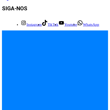
SIGA-NOS
Instagram
TikTok
Youtube
WhatsApp
INÍCIO
EMPREGOS
POLÍCIA
FEIRA DE SANTANA
BAHIA
POLÍTICA
SAÚDE
EDUCAÇÃO
ÚLTIMAS NOTÍCIAS
Contato
Sobre