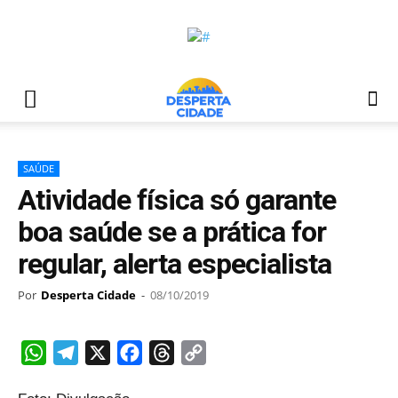
SAÚDE
Atividade física só garante
boa saúde se a prática for
regular, alerta especialista
Por
Desperta Cidade
-
08/10/2019
WhatsApp
Telegram
X
Facebook
Threads
Copy
Link