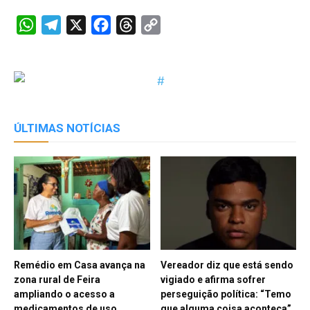
WhatsApp
Telegram
X
Facebook
Threads
Copy
Link
ÚLTIMAS NOTÍCIAS
Remédio em Casa avança na
Vereador diz que está sendo
zona rural de Feira
vigiado e afirma sofrer
ampliando o acesso a
perseguição política: “Temo
medicamentos de uso
que alguma coisa aconteça”