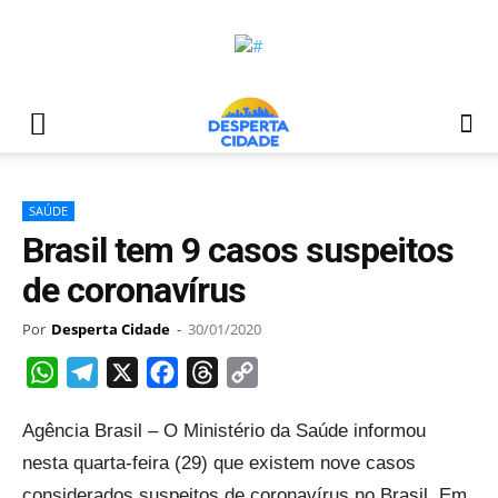
SAÚDE
Brasil tem 9 casos suspeitos
de coronavírus
Por
Desperta Cidade
-
30/01/2020
WhatsApp
Telegram
X
Facebook
Threads
Copy
Link
Agência Brasil – O Ministério da Saúde informou
nesta quarta-feira (29) que existem nove casos
considerados suspeitos de coronavírus no Brasil. Em