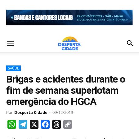
SAÚDE
Brigas e acidentes durante o
fim de semana superlotam
emergência do HGCA
Por
Desperta Cidade
-
09/12/2019
WhatsApp
Telegram
X
Facebook
Threads
Copy
Link