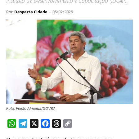
Instituto de Desenvolvimento e Capacitação (IDCAP).
Por
Desperta Cidade
-
05/02/2025
Foto: Feijão Almeida/GOVBA
WhatsApp
Telegram
X
Facebook
Threads
Copy
Link