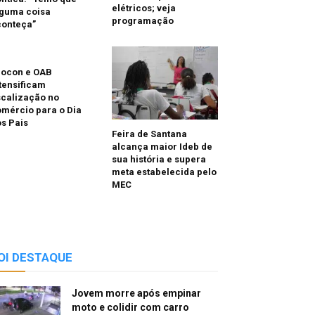
elétricos; veja
lguma coisa
programação
conteça”
rocon e OAB
tensificam
scalização no
mércio para o Dia
s Pais
Feira de Santana
alcança maior Ideb de
sua história e supera
meta estabelecida pelo
MEC
OI DESTAQUE
Jovem morre após empinar
moto e colidir com carro