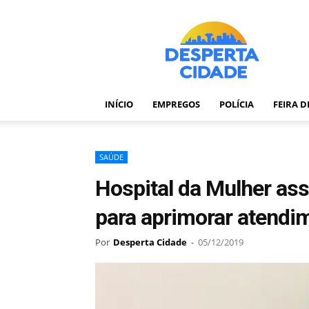
Desperta
Cidade
–
Portal
de
notícias
INÍCIO
EMPREGOS
POLÍCIA
FEIRA 
de
Feira
de
Santana
SAÚDE
–
Hospital da Mulher as
Bahia
para aprimorar atendi
Por
Desperta Cidade
-
05/12/2019