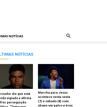
IMAS NOTÍCIAS
LTIMAS NOTÍCIAS
Marcha para Jesus
reador diz que está
acontece nesta sexta
ndo vigiado e afirma
(7) e sábado (8) com
frer perseguição
shows em palco e trios
lítica: “Temo que