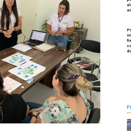
a
a
P
in
fi
co
do
F