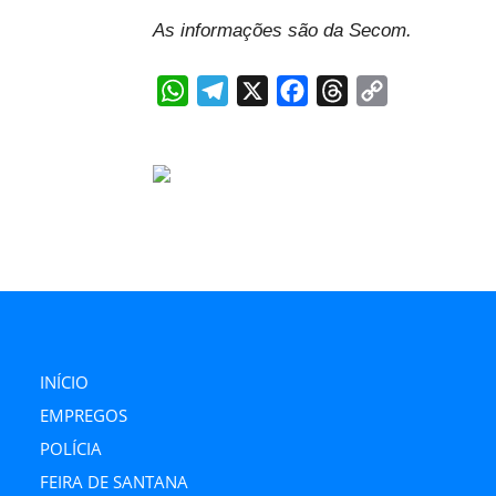
As informações são da Secom.
WhatsApp
Telegram
X
Facebook
Threads
Copy
Link
INÍCIO
EMPREGOS
POLÍCIA
FEIRA DE SANTANA