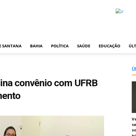
DE SANTANA
BAHIA
POLÍTICA
SAÚDE
EDUCAÇÃO
ÚLT
Ú
sina convênio com UFRB
mento
Ve
se
so
po