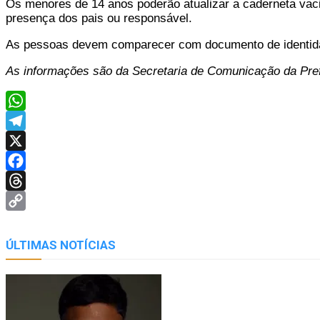
Os menores de 14 anos poderão atualizar a caderneta vaci
presença dos pais ou responsável.
As pessoas devem comparecer com documento de identida
As informações são da Secretaria de Comunicação da Pref
WhatsApp
Telegram
X
Facebook
Threads
Copy
Link
ÚLTIMAS NOTÍCIAS