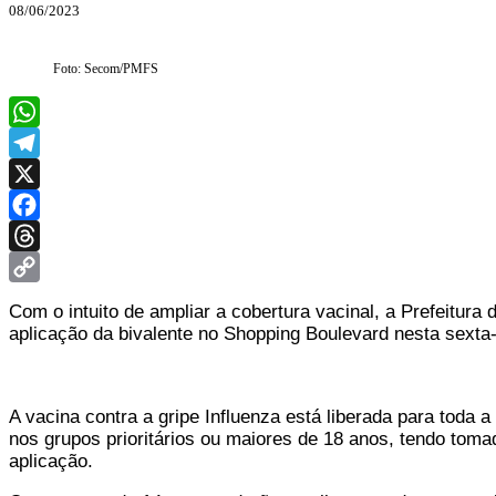
08/06/2023
Foto: Secom/PMFS
WhatsApp
Telegram
X
Facebook
Threads
Copy
Com o intuito de ampliar a cobertura vacinal, a Prefeitura
Link
aplicação da bivalente no Shopping Boulevard nesta sexta
A vacina contra a gripe Influenza está liberada para toda 
nos grupos prioritários ou maiores de 18 anos, tendo tom
aplicação.