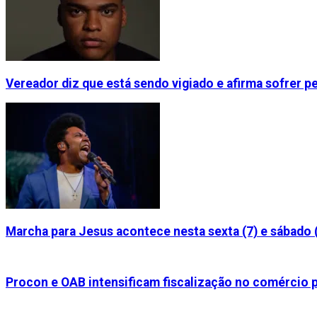
Vereador diz que está sendo vigiado e afirma sofrer 
Marcha para Jesus acontece nesta sexta (7) e sábado 
Procon e OAB intensificam fiscalização no comércio p