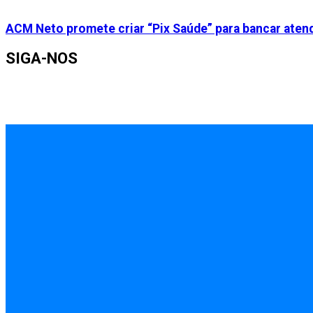
ACM Neto promete criar “Pix Saúde” para bancar aten
SIGA-NOS
INÍCIO
EMPREGOS
POLÍCIA
FEIRA DE SANTANA
BAHIA
POLÍTICA
SAÚDE
EDUCAÇÃO
ÚLTIMAS NOTÍCIAS