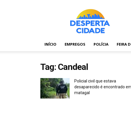
Desperta
Cidade
–
Portal
de
notícias
INÍCIO
EMPREGOS
POLÍCIA
FEIRA 
de
Feira
de
Tag: Candeal
Santana
–
Bahia
Policial civil que estava
desaparecido é encontrado e
matagal