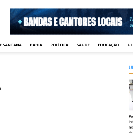
DE SANTANA
BAHIA
POLÍTICA
SAÚDE
EDUCAÇÃO
ÚL
Ú
m
Pr
in
no
do