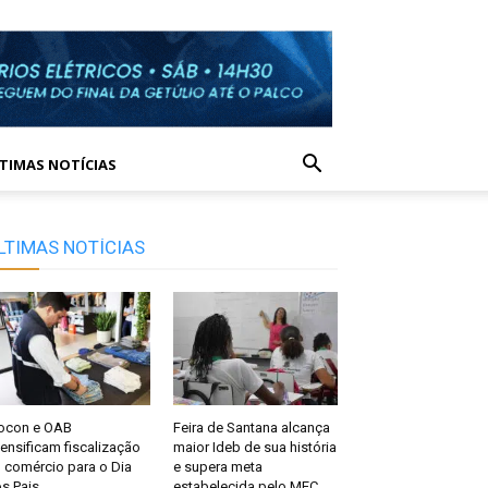
TIMAS NOTÍCIAS
LTIMAS NOTÍCIAS
ocon e OAB
Feira de Santana alcança
tensificam fiscalização
maior Ideb de sua história
 comércio para o Dia
e supera meta
s Pais
estabelecida pelo MEC