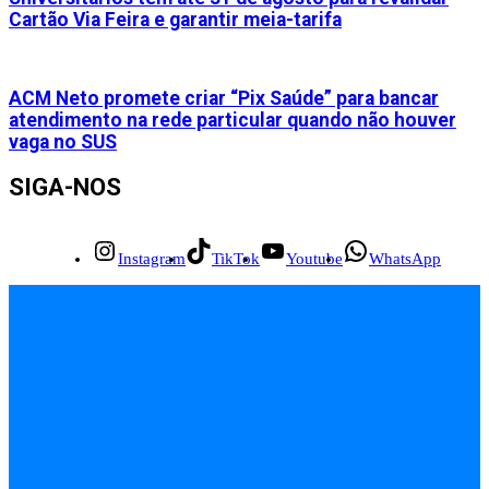
Cartão Via Feira e garantir meia-tarifa
ACM Neto promete criar “Pix Saúde” para bancar
atendimento na rede particular quando não houver
vaga no SUS
SIGA-NOS
Instagram
TikTok
Youtube
WhatsApp
INÍCIO
EMPREGOS
POLÍCIA
FEIRA DE SANTANA
BAHIA
POLÍTICA
SAÚDE