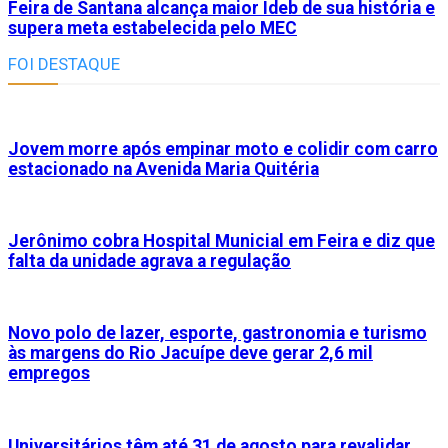
Feira de Santana alcança maior Ideb de sua história e
supera meta estabelecida pelo MEC
FOI DESTAQUE
Jovem morre após empinar moto e colidir com carro
estacionado na Avenida Maria Quitéria
Jerônimo cobra Hospital Municial em Feira e diz que
falta da unidade agrava a regulação
Novo polo de lazer, esporte, gastronomia e turismo
às margens do Rio Jacuípe deve gerar 2,6 mil
empregos
Universitários têm até 31 de agosto para revalidar