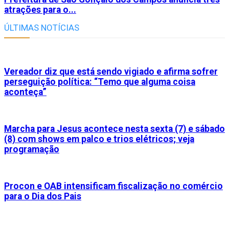
atrações para o...
ÚLTIMAS NOTÍCIAS
Vereador diz que está sendo vigiado e afirma sofrer
perseguição política: “Temo que alguma coisa
aconteça”
Marcha para Jesus acontece nesta sexta (7) e sábado
(8) com shows em palco e trios elétricos; veja
programação
Procon e OAB intensificam fiscalização no comércio
para o Dia dos Pais