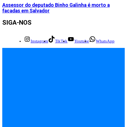
Assessor do deputado Binho Galinha é morto a
facadas em Salvador
SIGA-NOS
Instagram
TikTok
Youtube
WhatsApp
INÍCIO
EMPREGOS
POLÍCIA
FEIRA DE SANTANA
BAHIA
POLÍTICA
SAÚDE
EDUCAÇÃO
ÚLTIMAS NOTÍCIAS