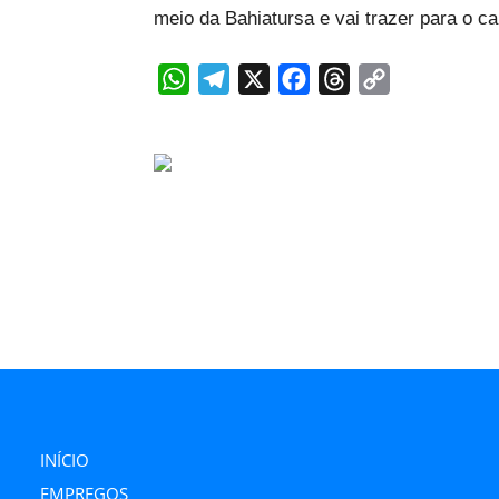
meio da Bahiatursa e vai trazer para o c
WhatsApp
Telegram
X
Facebook
Threads
Copy
Link
INÍCIO
EMPREGOS