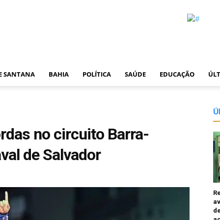
DE SANTANA
BAHIA
POLÍTICA
SAÚDE
EDUCAÇÃO
ÚLT
Ú
rdas no circuito Barra-
val de Salvador
R
av
de
a