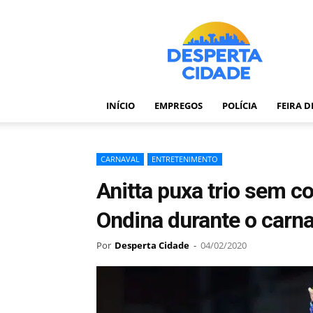
Desperta
Cidade
–
Portal
de
notícias
INÍCIO
EMPREGOS
POLÍCIA
FEIRA 
de
Feira
de
Santana
CARNAVAL
ENTRETENIMENTO
–
Anitta puxa trio sem co
Bahia
Ondina durante o carna
Por
Desperta Cidade
-
04/02/2020