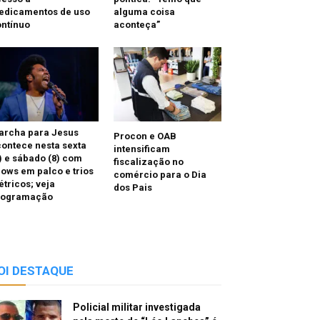
edicamentos de uso
alguma coisa
ntínuo
aconteça”
archa para Jesus
Procon e OAB
ontece nesta sexta
intensificam
) e sábado (8) com
fiscalização no
ows em palco e trios
comércio para o Dia
étricos; veja
dos Pais
rogramação
OI DESTAQUE
Policial militar investigada