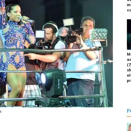
m
co
M
ac
(7
sh
el
p
F
ck