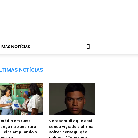
IMAS NOTÍCIAS
LTIMAS NOTÍCIAS
emédio em Casa
Vereador diz que está
ança na zona rural
sendo vigiado e afirma
 Feira ampliando o
sofrer perseguição
cesso a
política: “Temo que