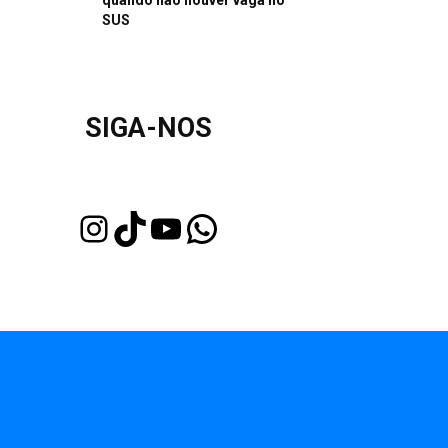
quando não houver vaga no
SUS
SIGA-NOS
Instagram
TikTok
Youtube
WhatsApp