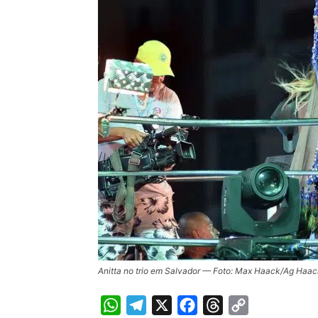
Anitta no trio em Salvador — Foto: Max Haack/Ag Haa
WhatsApp
Telegram
X
Facebook
Threads
Copy