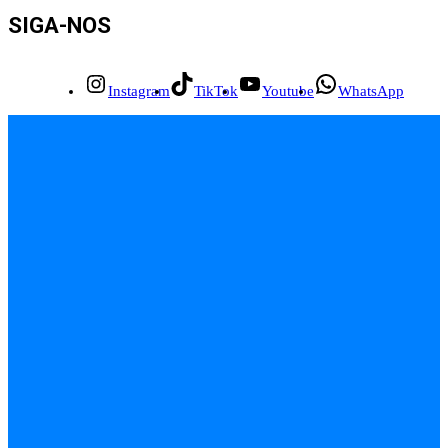
SIGA-NOS
Instagram
TikTok
Youtube
WhatsApp
INÍCIO
EMPREGOS
POLÍCIA
FEIRA DE SANTANA
BAHIA
POLÍTICA
SAÚDE
EDUCAÇÃO
ÚLTIMAS NOTÍCIAS
Contato
Sobre