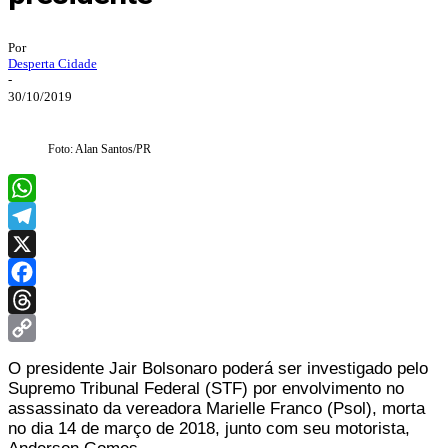
Por
Desperta Cidade
-
30/10/2019
Foto: Alan Santos/PR
WhatsApp
Telegram
X
Facebook
Threads
Copy
O presidente Jair Bolsonaro poderá ser investigado pelo
Link
Supremo Tribunal Federal (STF) por envolvimento no
assassinato da vereadora Marielle Franco (Psol), morta
no dia 14 de março de 2018, junto com seu motorista,