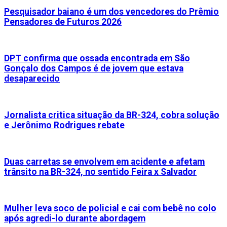
Pesquisador baiano é um dos vencedores do Prêmio
Pensadores de Futuros 2026
DPT confirma que ossada encontrada em São
Gonçalo dos Campos é de jovem que estava
desaparecido
Jornalista critica situação da BR-324, cobra solução
e Jerônimo Rodrigues rebate
Duas carretas se envolvem em acidente e afetam
trânsito na BR-324, no sentido Feira x Salvador
Mulher leva soco de policial e cai com bebê no colo
após agredi-lo durante abordagem