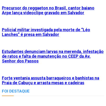
Precursor do reggaeton no Brasil, cantor baiano
Arpe lança videoclipe gravado em Salvador
Policial militar investigada pela morte de “Léo
Lanches” é presa em Salvador
Estudantes denunciam larvas na merenda, infestação
de ratos e falta de manutenção no CEEP da Av.
Senhor dos Passos
Forte ventania assusta barraqueiros e banhistas na
Praia de Cabuçu e arrasta mesas e cadeiras
FOI DESTAQUE