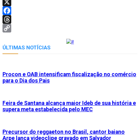
Telegram
X
Facebook
Threads
Copy
Link
ÚLTIMAS NOTÍCIAS
Procon e OAB intensificam fiscalização no comércio
para o Dia dos Pais
Feira de Santana alcança maior Ideb de sua história e
supera meta estabelecida pelo MEC
Precursor do reggaeton no Brasil, cantor baiano
Arpe lança videoclipe gravado em Salvador