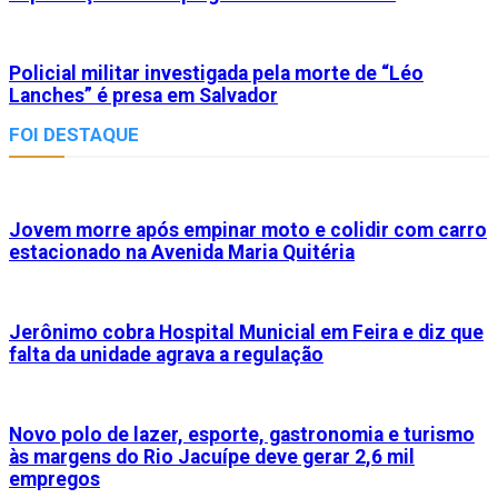
Policial militar investigada pela morte de “Léo
Lanches” é presa em Salvador
FOI DESTAQUE
Jovem morre após empinar moto e colidir com carro
estacionado na Avenida Maria Quitéria
Jerônimo cobra Hospital Municial em Feira e diz que
falta da unidade agrava a regulação
Novo polo de lazer, esporte, gastronomia e turismo
às margens do Rio Jacuípe deve gerar 2,6 mil
empregos