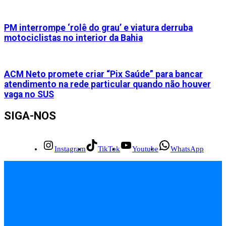
PM interrompe ‘rolê do grau’ e viatura derruba
motociclistas no interior da Bahia
ACM Neto promete criar “Pix Saúde” para bancar
atendimento na rede particular quando não houver
vaga no SUS
SIGA-NOS
Instagram
TikTok
Youtube
WhatsApp
INÍCIO
EMPREGOS
POLÍCIA