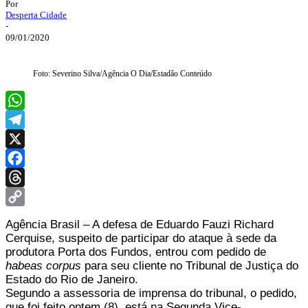
Por
Desperta Cidade
-
09/01/2020
Foto: Severino Silva/Agência O Dia/Estadão Conteúdo
WhatsApp
Telegram
X
Facebook
Threads
Copy
Agência Brasil – A defesa de Eduardo Fauzi Richard
Link
Cerquise, suspeito de participar do ataque à sede da
produtora Porta dos Fundos, entrou com pedido de
habeas corpus
para seu cliente no Tribunal de Justiça do
Estado do Rio de Janeiro.
Segundo a assessoria de imprensa do tribunal, o pedido,
que foi feito ontem (8), está na Segunda Vice-