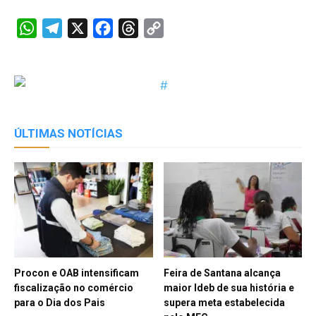
WhatsApp
Telegram
X
Facebook
Threads
Copy
Link
ÚLTIMAS NOTÍCIAS
Procon e OAB intensificam
Feira de Santana alcança
fiscalização no comércio
maior Ideb de sua história e
para o Dia dos Pais
supera meta estabelecida