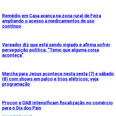
Remédio em Casa avança na zona rural de Feira
ampliando o acesso a medicamentos de uso
contínuo
Vereador diz que está sendo vigiado e afirma sofrer
perseguição política: “Temo que alguma coisa
aconteça”
Marcha para Jesus acontece nesta sexta (7) e sábado
(8) com shows em palco e trios elétricos; veja
programação
Procon e OAB intensificam fiscalização no comércio
para o Dia dos Pais