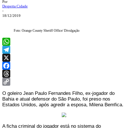
Por
Desperta Cidade
-
18/12/2019
Foto: Orange County Sheriff Office/ Divulgação
WhatsApp
Telegram
X
Facebook
Threads
Copy
O goleiro Jean Paulo Fernandes Filho, ex-jogador do
Link
Bahia e atual defensor do São Paulo, foi preso nos
Estados Unidos, após agredir a esposa, Milena Bemfica.
A ficha criminal do jogador está no sistema do