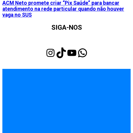
ACM Neto promete criar “Pix Saúde” para bancar
atendimento na rede particular quando não houver
vaga no SUS
SIGA-NOS
Instagram
TikTok
Youtube
WhatsApp
INÍCIO
EMPREGOS
POLÍCIA
FEIRA DE SANTANA
BAHIA
POLÍTICA
SAÚDE
EDUCAÇÃO