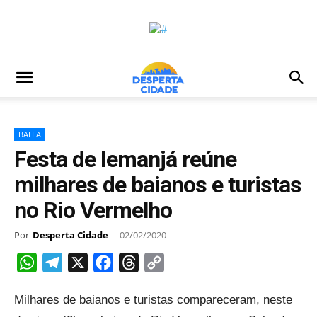
BAHIA
Festa de Iemanjá reúne
milhares de baianos e turistas
no Rio Vermelho
Por
Desperta Cidade
-
02/02/2020
WhatsApp
Telegram
X
Facebook
Threads
Copy
Link
Milhares de baianos e turistas compareceram, neste