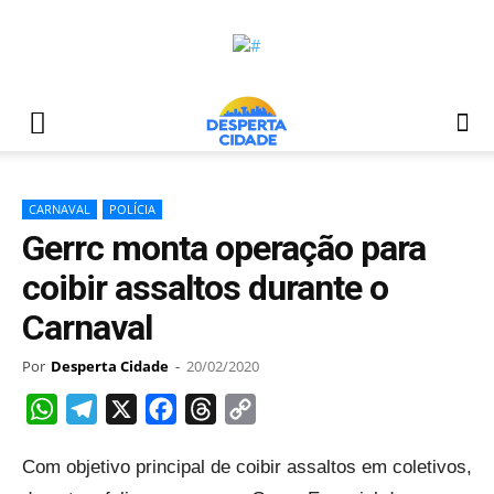
CARNAVAL
POLÍCIA
Gerrc monta operação para
coibir assaltos durante o
Carnaval
Por
Desperta Cidade
-
20/02/2020
WhatsApp
Telegram
X
Facebook
Threads
Copy
Link
Com objetivo principal de coibir assaltos em coletivos,