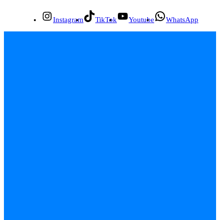
Instagram
TikTok
Youtube
WhatsApp
INÍCIO
EMPREGOS
POLÍCIA
FEIRA DE SANTANA
BAHIA
POLÍTICA
SAÚDE
EDUCAÇÃO
ÚLTIMAS NOTÍCIAS
Contato
Sobre
Equipe
Política de Privacidade
Termos de Uso