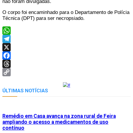
não foram divulgadas.
O corpo foi encaminhado para o Departamento de Polícia
Técnica (DPT) para ser necropsiado.
WhatsApp
Telegram
X
Facebook
Threads
Copy
Link
ÚLTIMAS NOTÍCIAS
Remédio em Casa avança na zona rural de Feira
ampliando o acesso a medicamentos de uso
contínuo