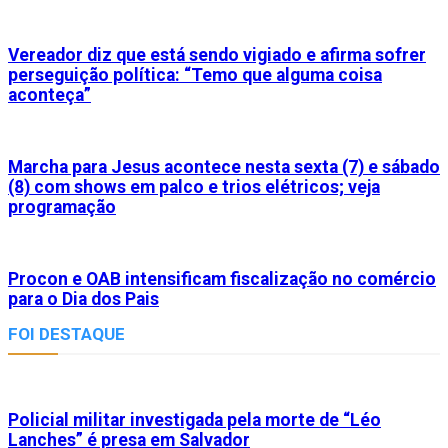
Vereador diz que está sendo vigiado e afirma sofrer
perseguição política: “Temo que alguma coisa
aconteça”
Marcha para Jesus acontece nesta sexta (7) e sábado
(8) com shows em palco e trios elétricos; veja
programação
Procon e OAB intensificam fiscalização no comércio
para o Dia dos Pais
FOI DESTAQUE
Policial militar investigada pela morte de “Léo
Lanches” é presa em Salvador