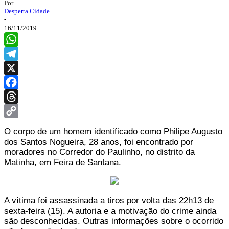
Por
Desperta Cidade
-
16/11/2019
WhatsApp
Telegram
X
Facebook
Threads
Copy
O corpo de um homem identificado como Philipe Augusto
Link
dos Santos Nogueira, 28 anos, foi encontrado por
moradores no Corredor do Paulinho, no distrito da
Matinha, em Feira de Santana.
A vítima foi assassinada a tiros por volta das 22h13 de
sexta-feira (15). A autoria e a motivação do crime ainda
são desconhecidas. Outras informações sobre o ocorrido