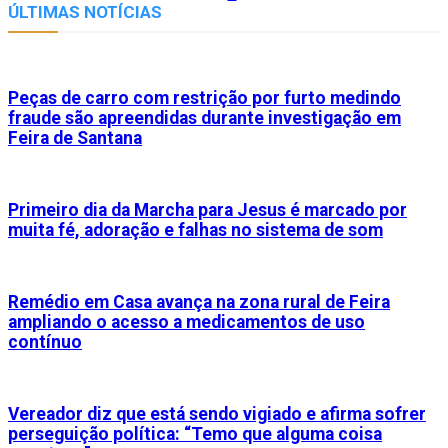
Link
ÚLTIMAS NOTÍCIAS
Peças de carro com restrição por furto medindo
fraude são apreendidas durante investigação em
Feira de Santana
Primeiro dia da Marcha para Jesus é marcado por
muita fé, adoração e falhas no sistema de som
Remédio em Casa avança na zona rural de Feira
ampliando o acesso a medicamentos de uso
contínuo
Vereador diz que está sendo vigiado e afirma sofrer
perseguição política: “Temo que alguma coisa