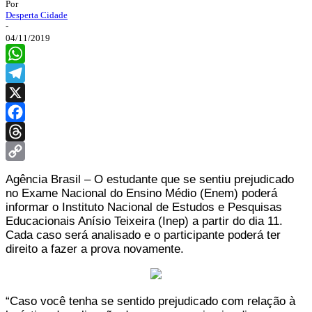
Por
Desperta Cidade
-
04/11/2019
WhatsApp
Telegram
X
Facebook
Threads
Copy
Agência Brasil – O estudante que se sentiu prejudicado
Link
no Exame Nacional do Ensino Médio (Enem) poderá
informar o Instituto Nacional de Estudos e Pesquisas
Educacionais Anísio Teixeira (Inep) a partir do dia 11.
Cada caso será analisado e o participante poderá ter
direito a fazer a prova novamente.
“Caso você tenha se sentido prejudicado com relação à