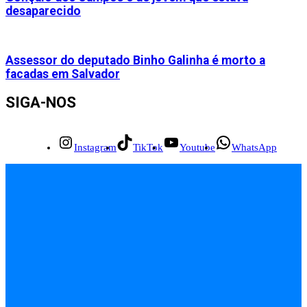
desaparecido
Assessor do deputado Binho Galinha é morto a
facadas em Salvador
SIGA-NOS
Instagram
TikTok
Youtube
WhatsApp
INÍCIO
EMPREGOS
POLÍCIA
FEIRA DE SANTANA
BAHIA
POLÍTICA
SAÚDE
EDUCAÇÃO