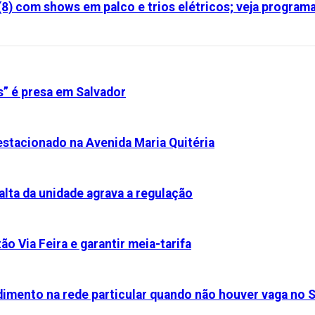
(8) com shows em palco e trios elétricos; veja program
s” é presa em Salvador
stacionado na Avenida Maria Quitéria
alta da unidade agrava a regulação
ão Via Feira e garantir meia-tarifa
dimento na rede particular quando não houver vaga no 