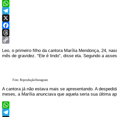
WhatsApp
Telegram
X
Facebook
Threads
Copy
Leo, o primeiro filho da cantora Marília Mendonça, 24, nas
Link
mês de gravidez. “Ele é lindo”, disse ela. Segundo a ass
Foto: Reprodução/Instagram
A cantora já não estava mais se apresentando. A despedid
meses, a Marília anunciava que aquela seria sua última a
WhatsApp