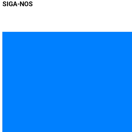
SIGA-NOS
INÍCIO
EMPREGOS
POLÍCIA
FEIRA DE SANTANA
BAHIA
POLÍTICA
SAÚDE
EDUCAÇÃO
ÚLTIMAS NOTÍCIAS
Contato
Sobre
Equipe