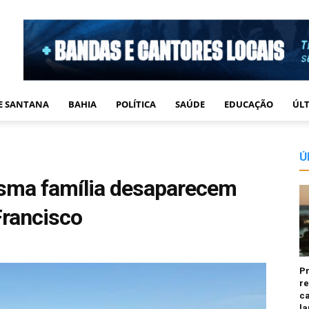
DE SANTANA
BAHIA
POLÍTICA
SAÚDE
EDUCAÇÃO
ÚLT
Ú
sma família desaparecem
Francisco
P
re
ca
la