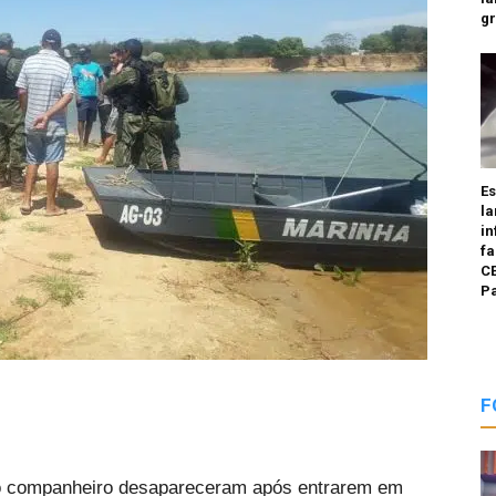
g
E
la
in
fa
CE
P
F
 o companheiro desapareceram após entrarem em