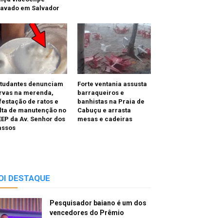
ravado em Salvador
studantes denunciam
Forte ventania assusta
rvas na merenda,
barraqueiros e
festação de ratos e
banhistas na Praia de
lta de manutenção no
Cabuçu e arrasta
EP da Av. Senhor dos
mesas e cadeiras
assos
OI DESTAQUE
Pesquisador baiano é um dos
vencedores do Prêmio