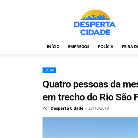
Desperta
Cidade
–
Portal
de
notícias
INÍCIO
EMPREGOS
POLÍCIA
FEIRA 
de
Feira
de
Santana
BAHIA
–
Quatro pessoas da me
Bahia
em trecho do Rio São 
Por
Desperta Cidade
-
28/10/2019