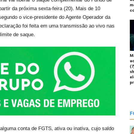
m
rtir da próxima sexta-feira (20). Mais de 10
co
segundo o vice-presidente do Agente Operador da
eclaração foi feita em uma transmissão ao vivo nas
limite de saque.
M
ac
(7
sh
el
p
F
 alguma conta de FGTS, ativa ou inativa, cujo saldo