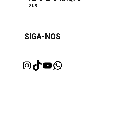
quando não houver vaga no
SUS
SIGA-NOS
Instagram
TikTok
Youtube
WhatsApp