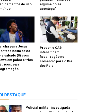
edicamentos de uso
alguma coisa
ntínuo
aconteça”
archa para Jesus
Procon e OAB
ontece nesta sexta
intensificam
) e sábado (8) com
fiscalização no
ows em palco e trios
comércio para o Dia
étricos; veja
dos Pais
rogramação
OI DESTAQUE
Policial militar investigada