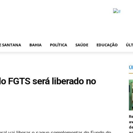
DE SANTANA
BAHIA
POLÍTICA
SAÚDE
EDUCAÇÃO
ÚLT
Ú
 FGTS será liberado no
R
av
de
ral vai liberar o saque complementar do Fundo de
a