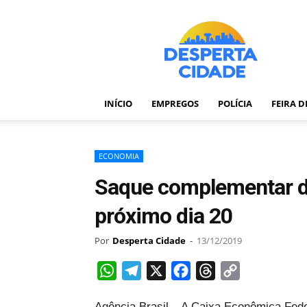
Desperta
Cidade
–
Portal
de
notícias
INÍCIO
EMPREGOS
POLÍCIA
FEIRA 
de
Feira
de
Santana
ECONOMIA
–
Saque complementar do
Bahia
próximo dia 20
Por
Desperta Cidade
-
13/12/2019
WhatsApp
Telegram
X
Facebook
Threads
Copy
Link
Agência Brasil – A Caixa Econômica Fede