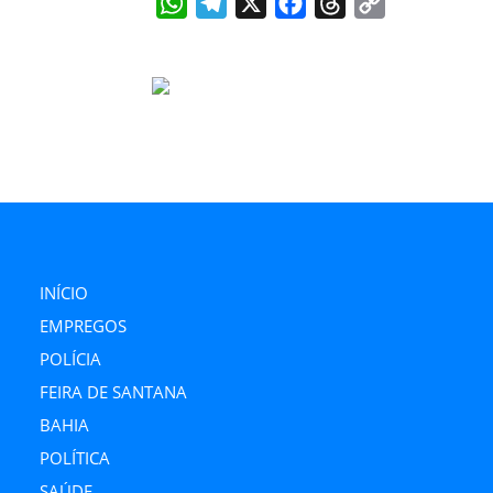
WhatsApp
Telegram
X
Facebook
Threads
Copy
Link
INÍCIO
EMPREGOS
POLÍCIA
FEIRA DE SANTANA
BAHIA
POLÍTICA
SAÚDE