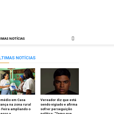
IMAS NOTÍCIAS
LTIMAS NOTÍCIAS
emédio em Casa
Vereador diz que está
ança na zona rural
sendo vigiado e afirma
 Feira ampliando o
sofrer perseguição
cesso a
política: “Temo que