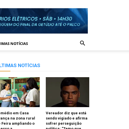
IMAS NOTÍCIAS
LTIMAS NOTÍCIAS
emédio em Casa
Vereador diz que está
ança na zona rural
sendo vigiado e afirma
 Feira ampliando o
sofrer perseguição
cesso a
política: “Temo que