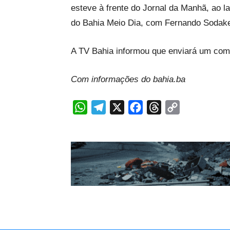
esteve à frente do Jornal da Manhã, ao l
do Bahia Meio Dia, com Fernando Sodake
A TV Bahia informou que enviará um comuni
Com informações do bahia.ba
WhatsApp
Telegram
X
Facebook
Threads
Copy
Link