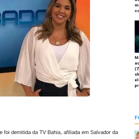
m
co
M
ac
(7
sh
el
p
F
re foi demitida da TV Bahia, afiliada em Salvador da