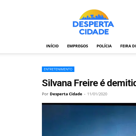
Desperta
Cidade
–
Portal
de
notícias
INÍCIO
EMPREGOS
POLÍCIA
FEIRA 
de
Feira
de
Santana
ENTRETENIMENTO
–
Silvana Freire é demit
Bahia
Por
Desperta Cidade
-
11/01/2020