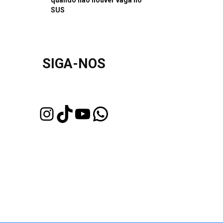
quando não houver vaga no
SUS
SIGA-NOS
Instagram
TikTok
Youtube
WhatsApp