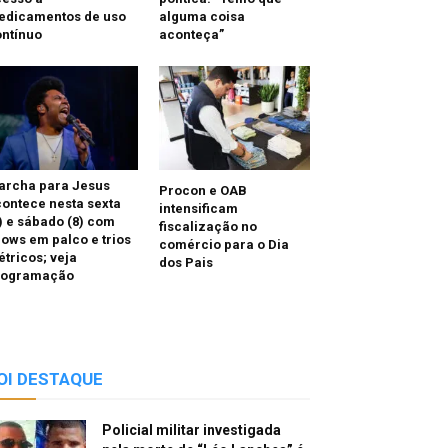
edicamentos de uso
alguma coisa
ntínuo
aconteça”
archa para Jesus
Procon e OAB
ontece nesta sexta
intensificam
) e sábado (8) com
fiscalização no
ows em palco e trios
comércio para o Dia
étricos; veja
dos Pais
rogramação
OI DESTAQUE
Policial militar investigada