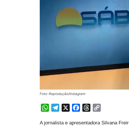
Foto: Reprodução/Instagram
WhatsApp
Telegram
X
Facebook
Threads
Copy
Link
A jornalista e apresentadora Silvana Frei