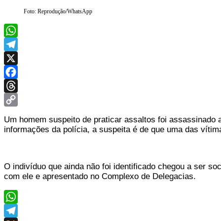
Foto: Reprodução/WhatsApp
WhatsApp
Telegram
X
Facebook
Threads
Copy
Um homem suspeito de praticar assaltos foi assassinado a
Link
informações da polícia, a suspeita é de que uma das vítima
O indivíduo que ainda não foi identificado chegou a ser so
com ele e apresentado no Complexo de Delegacias.
WhatsApp