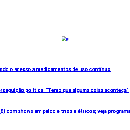
iando o acesso a medicamentos de uso contínuo
perseguição política: “Temo que alguma coisa aconteça”
(8) com shows em palco e trios elétricos; veja program