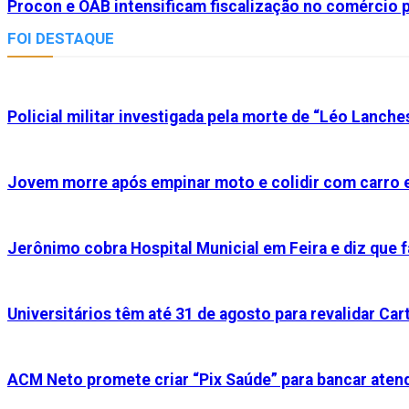
Procon e OAB intensificam fiscalização no comércio p
FOI DESTAQUE
Policial militar investigada pela morte de “Léo Lanche
Jovem morre após empinar moto e colidir com carro e
Jerônimo cobra Hospital Municial em Feira e diz que f
Universitários têm até 31 de agosto para revalidar Cart
ACM Neto promete criar “Pix Saúde” para bancar aten