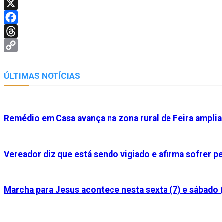
Telegram
X
Facebook
Threads
Copy
Link
ÚLTIMAS NOTÍCIAS
Remédio em Casa avança na zona rural de Feira ampl
Vereador diz que está sendo vigiado e afirma sofrer 
Marcha para Jesus acontece nesta sexta (7) e sábado 