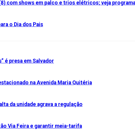
(8) com shows em palco e trios elétricos; veja program
ara o Dia dos Pais
s” é presa em Salvador
stacionado na Avenida Maria Quitéria
alta da unidade agrava a regulação
ão Via Feira e garantir meia-tarifa