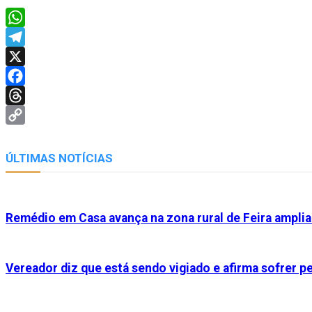
WhatsApp
Telegram
X
Facebook
Threads
Copy
Link
ÚLTIMAS NOTÍCIAS
Remédio em Casa avança na zona rural de Feira ampl
Vereador diz que está sendo vigiado e afirma sofrer 