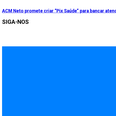
ACM Neto promete criar “Pix Saúde” para bancar aten
SIGA-NOS
INÍCIO
EMPREGOS
POLÍCIA
FEIRA DE SANTANA
BAHIA
POLÍTICA
SAÚDE
EDUCAÇÃO
ÚLTIMAS NOTÍCIAS