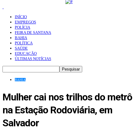
INÍCIO
EMPREGOS
POLÍCIA
FEIRA DE SANTANA
BAHIA
POLÍTICA
SAÚDE
EDUCAÇÃO
ÚLTIMAS NOTÍCIAS
BAHIA
Mulher cai nos trilhos do metrô
na Estação Rodoviária, em
Salvador