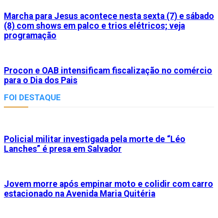
Marcha para Jesus acontece nesta sexta (7) e sábado
(8) com shows em palco e trios elétricos; veja
programação
Procon e OAB intensificam fiscalização no comércio
para o Dia dos Pais
FOI DESTAQUE
Policial militar investigada pela morte de “Léo
Lanches” é presa em Salvador
Jovem morre após empinar moto e colidir com carro
estacionado na Avenida Maria Quitéria