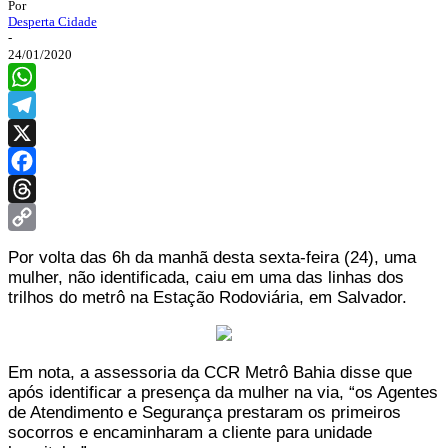
Por
Desperta Cidade
-
24/01/2020
WhatsApp
Telegram
X
Facebook
Threads
Copy
Por volta das 6h da manhã desta sexta-feira (24), uma
Link
mulher, não identificada, caiu em uma das linhas dos
trilhos do metrô na Estação Rodoviária, em Salvador.
Em nota, a assessoria da CCR Metrô Bahia disse que
após identificar a presença da mulher na via, “os Agentes
de Atendimento e Segurança prestaram os primeiros
socorros e encaminharam a cliente para unidade