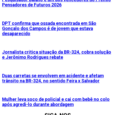
Pensadores de Futuros 2026
DPT confirma que ossada encontrada em São
Gonçalo dos Campos é de jovem que estava
desaparecido
Jornalista critica situação da BR-324, cobra solução
e Jerônimo Rodrigues rebate
Duas carretas se envolvem em acidente e afetam
trânsito na BR-324, no sentido Feira x Salvador
Mulher leva soco de policial e cai com bebê no colo
após agredi-lo durante abordagem