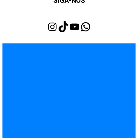
SIGA-NOS
Instagram
TikTok
Youtube
WhatsApp
INÍCIO
EMPREGOS
POLÍCIA
FEIRA DE SANTANA
BAHIA
POLÍTICA
SAÚDE
EDUCAÇÃO
ÚLTIMAS NOTÍCIAS
Contato