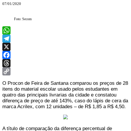
07/01/2020
Foto: Secom
WhatsApp
Telegram
X
Facebook
Threads
Copy
O Procon de Feira de Santana comparou os preços de 28
Link
itens do material escolar usado pelos estudantes em
quatro das principais livrarias da cidade e constatou
diferença de preço de até 143%, caso do lápis de cera da
marca Acrilex, com 12 unidades – de R$ 1,85 a R$ 4,50.
A título de comparação da diferença percentual de