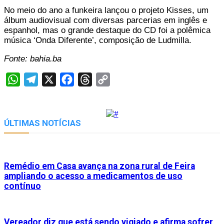
No meio do ano a funkeira lançou o projeto Kisses, um
álbum audiovisual com diversas parcerias em inglês e
espanhol, mas o grande destaque do CD foi a polêmica
música ‘Onda Diferente’, composição de Ludmilla.
Fonte: bahia.ba
WhatsApp
Telegram
X
Facebook
Threads
Copy
Link
ÚLTIMAS NOTÍCIAS
Remédio em Casa avança na zona rural de Feira
ampliando o acesso a medicamentos de uso
contínuo
Vereador diz que está sendo vigiado e afirma sofrer