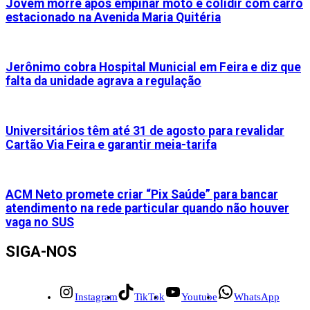
Jovem morre após empinar moto e colidir com carro
estacionado na Avenida Maria Quitéria
Jerônimo cobra Hospital Municial em Feira e diz que
falta da unidade agrava a regulação
Universitários têm até 31 de agosto para revalidar
Cartão Via Feira e garantir meia-tarifa
ACM Neto promete criar “Pix Saúde” para bancar
atendimento na rede particular quando não houver
vaga no SUS
SIGA-NOS
Instagram
TikTok
Youtube
WhatsApp