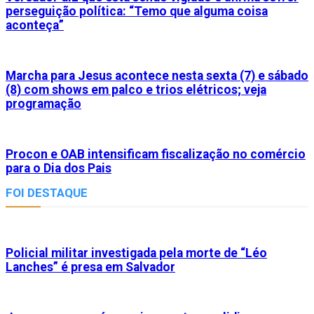
perseguição política: “Temo que alguma coisa
aconteça”
Marcha para Jesus acontece nesta sexta (7) e sábado
(8) com shows em palco e trios elétricos; veja
programação
Procon e OAB intensificam fiscalização no comércio
para o Dia dos Pais
FOI DESTAQUE
Policial militar investigada pela morte de “Léo
Lanches” é presa em Salvador