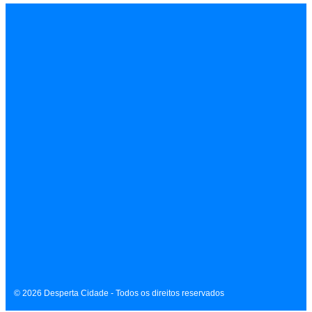
INÍCIO
EMPREGOS
POLÍCIA
FEIRA DE SANTANA
BAHIA
POLÍTICA
SAÚDE
EDUCAÇÃO
ÚLTIMAS NOTÍCIAS
Contato
Sobre
Equipe
Política de Privacidade
Termos de Uso
© 2026 Desperta Cidade - Todos os direitos reservados