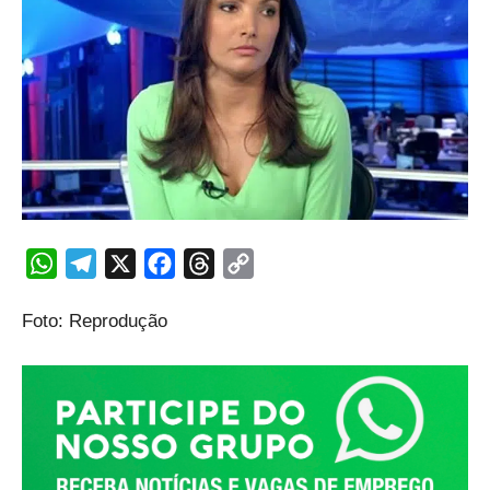
WhatsApp
Telegram
X
Facebook
Threads
Copy
Link
Foto: Reprodução