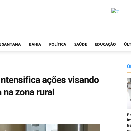
DE SANTANA
BAHIA
POLÍTICA
SAÚDE
EDUCAÇÃO
ÚLT
Ú
 intensifica ações visando
 na zona rural
P
in
fi
co