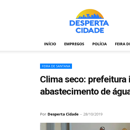
Desperta
Cidade
–
Portal
de
notícias
INÍCIO
EMPREGOS
POLÍCIA
FEIRA 
de
Feira
de
Santana
FEIRA DE SANTANA
–
Clima seco: prefeitura
Bahia
abastecimento de água
Por
Desperta Cidade
-
28/10/2019