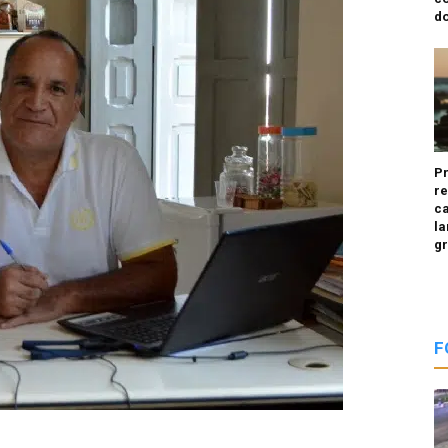
do
P
re
ca
la
g
F