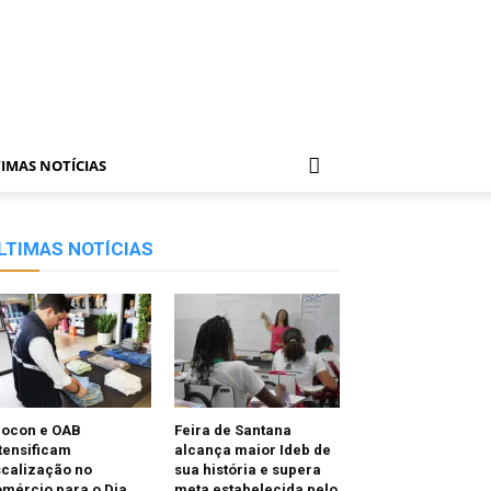
IMAS NOTÍCIAS
LTIMAS NOTÍCIAS
rocon e OAB
Feira de Santana
tensificam
alcança maior Ideb de
scalização no
sua história e supera
mércio para o Dia
meta estabelecida pelo