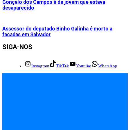
Gonçalo dos Campos é de jovem que estava
desaparecido
Assessor do deputado Binho Galinha é morto a
facadas em Salvador
SIGA-NOS
Instagram
TikTok
Youtube
WhatsApp
INÍCIO
EMPREGOS
POLÍCIA
FEIRA DE SANTANA
BAHIA
POLÍTICA
SAÚDE