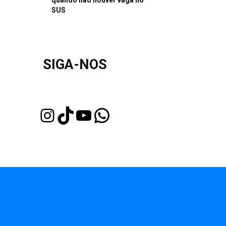
quando não houver vaga no
SUS
SIGA-NOS
Instagram
TikTok
Youtube
WhatsApp