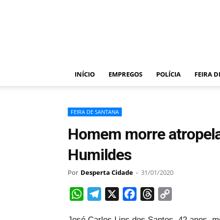
Desperta
Cidade
–
Portal
de
notícias
INÍCIO
EMPREGOS
POLÍCIA
FEIRA 
de
Feira
de
Santana
FEIRA DE SANTANA
–
Homem morre atropelad
Bahia
Humildes
Por
Desperta Cidade
-
31/01/2020
WhatsApp
Telegram
X
Facebook
Threads
Copy
Link
José Carlos Lins dos Santos, 42 anos, mo