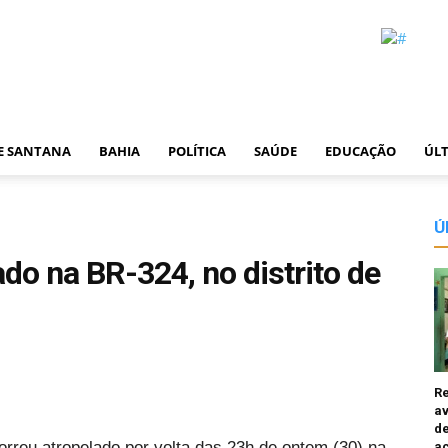
DE SANTANA
BAHIA
POLÍTICA
SAÚDE
EDUCAÇÃO
ÚLT
Ú
o na BR-324, no distrito de
R
av
de
rreu atropelado por volta das 23h de ontem (30) na
a