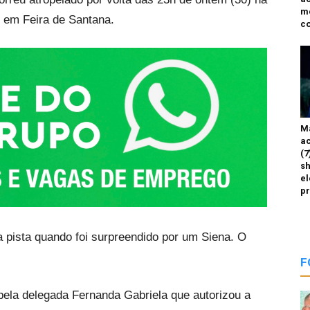
m
, em Feira de Santana.
co
M
ac
(7
sh
el
p
a pista quando foi surpreendido por um Siena. O
F
pela delegada Fernanda Gabriela que autorizou a