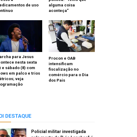
edicamentos de uso
alguma coisa
ntínuo
aconteça”
archa para Jesus
Procon e OAB
ontece nesta sexta
intensificam
) e sábado (8) com
fiscalização no
ows em palco e trios
comércio para o Dia
étricos; veja
dos Pais
rogramação
OI DESTAQUE
Policial militar investigada