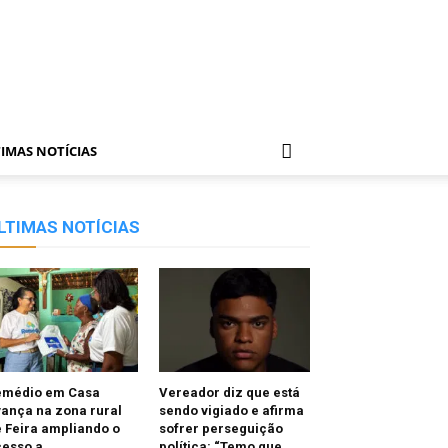
IMAS NOTÍCIAS
LTIMAS NOTÍCIAS
emédio em Casa
Vereador diz que está
ança na zona rural
sendo vigiado e afirma
 Feira ampliando o
sofrer perseguição
cesso a
política: “Temo que