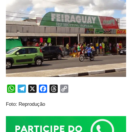
WhatsApp
Telegram
X
Facebook
Threads
Copy
Link
Foto: Reprodução