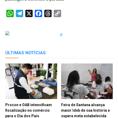
WhatsApp
Telegram
X
Facebook
Threads
Copy
Link
ÚLTIMAS NOTÍCIAS
Procon e OAB intensificam
Feira de Santana alcança
fiscalização no comércio
maior Ideb de sua história e
para o Dia dos Pais
supera meta estabelecida