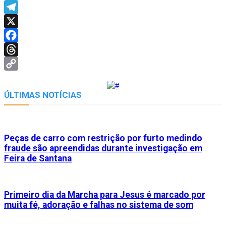
WhatsApp
Telegram
X
Facebook
Threads
Copy
Link
ÚLTIMAS NOTÍCIAS
Peças de carro com restrição por furto medindo
fraude são apreendidas durante investigação em
Feira de Santana
Primeiro dia da Marcha para Jesus é marcado por
muita fé, adoração e falhas no sistema de som