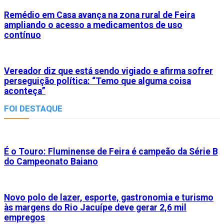
Remédio em Casa avança na zona rural de Feira
ampliando o acesso a medicamentos de uso
contínuo
Vereador diz que está sendo vigiado e afirma sofrer
perseguição política: “Temo que alguma coisa
aconteça”
FOI DESTAQUE
É o Touro: Fluminense de Feira é campeão da Série B
do Campeonato Baiano
Novo polo de lazer, esporte, gastronomia e turismo
às margens do Rio Jacuípe deve gerar 2,6 mil
empregos