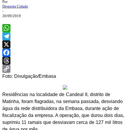
Por
Desperta Cidade
-
20/09/2019
WhatsApp
Telegram
X
Facebook
Threads
Foto: Divulgação/Embasa
Copy
Link
Residências na localidade de Candeal II, distrito de
Matinha, foram flagradas, na semana passada, desviando
água da rede distribuidora da Embasa, durante ação de
fiscalização da empresa. A operação, que durou dois dias,
suprimiu 11 ramais que desviavam cerca de 127 mil litros
de água por mês.