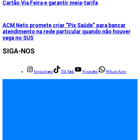
Cartão Via Feira e garantir meia-tarifa
ACM Neto promete criar “Pix Saúde” para bancar
atendimento na rede particular quando não houver
vaga no SUS
SIGA-NOS
Instagram
TikTok
Youtube
WhatsApp
INÍCIO
EMPREGOS
POLÍCIA
FEIRA DE SANTANA
BAHIA
POLÍTICA
SAÚDE