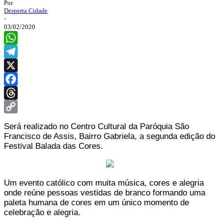
Por
Desperta Cidade
-
03/02/2020
WhatsApp
Telegram
X
Facebook
Threads
Copy
Será realizado no Centro Cultural da Paróquia São
Link
Francisco de Assis, Bairro Gabriela, a segunda edição do
Festival Balada das Cores.
Um evento católico com muita música, cores e alegria
onde reúne pessoas vestidas de branco formando uma
paleta humana de cores em um único momento de
celebração e alegria.