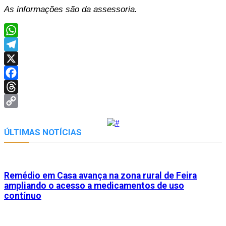
As informações são da assessoria.
WhatsApp
Telegram
X
Facebook
Threads
Copy
Link
ÚLTIMAS NOTÍCIAS
Remédio em Casa avança na zona rural de Feira
ampliando o acesso a medicamentos de uso
contínuo