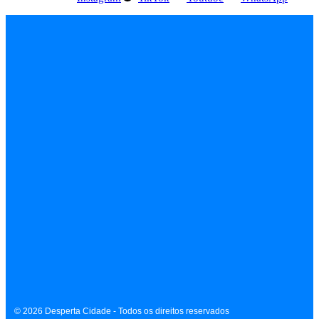
INÍCIO
EMPREGOS
POLÍCIA
FEIRA DE SANTANA
BAHIA
POLÍTICA
SAÚDE
EDUCAÇÃO
ÚLTIMAS NOTÍCIAS
Contato
Sobre
Equipe
Política de Privacidade
Termos de Uso
© 2026 Desperta Cidade - Todos os direitos reservados