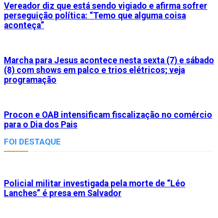
Vereador diz que está sendo vigiado e afirma sofrer
perseguição política: “Temo que alguma coisa
aconteça”
Marcha para Jesus acontece nesta sexta (7) e sábado
(8) com shows em palco e trios elétricos; veja
programação
Procon e OAB intensificam fiscalização no comércio
para o Dia dos Pais
FOI DESTAQUE
Policial militar investigada pela morte de “Léo
Lanches” é presa em Salvador