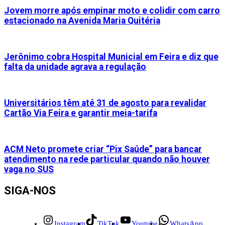
Jovem morre após empinar moto e colidir com carro
estacionado na Avenida Maria Quitéria
Jerônimo cobra Hospital Municial em Feira e diz que
falta da unidade agrava a regulação
Universitários têm até 31 de agosto para revalidar
Cartão Via Feira e garantir meia-tarifa
ACM Neto promete criar “Pix Saúde” para bancar
atendimento na rede particular quando não houver
vaga no SUS
SIGA-NOS
Instagram
TikTok
Youtube
WhatsApp