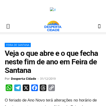
FEIRA DE SANTANA
Veja o que abre e o que fecha
neste fim de ano em Feira de
Santana
Por
Desperta Cidade
-
31/12/2019
WhatsApp
Telegram
X
Facebook
Threads
Copy
Link
O feriado de Ano Novo terá alterações no horário de