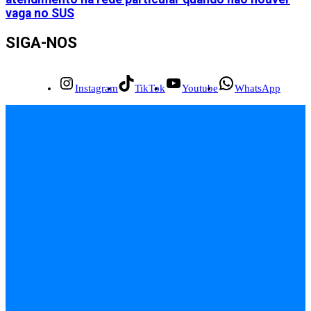
vaga no SUS
SIGA-NOS
Instagram
TikTok
Youtube
WhatsApp
INÍCIO
EMPREGOS
POLÍCIA
FEIRA DE SANTANA
BAHIA
POLÍTICA
SAÚDE
EDUCAÇÃO
ÚLTIMAS NOTÍCIAS