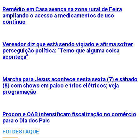
Remédio em Casa avança na zona rural de Feira
ampliando o acesso a medicamentos de uso
contínuo
Vereador diz que está sendo vigiado e afirma sofrer
perseguição política: “Temo que alguma coisa
aconteça”
Marcha para Jesus acontece nesta sexta (7) e sábado
(8) com shows em palco e trios elétricos; veja
programação
Procon e OAB intensificam fiscalização no comércio
para o Dia dos Pais
FOI DESTAQUE