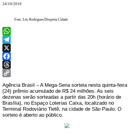
24/10/2019
Foto: Léo Rodrigues/Desperta Cidade
WhatsApp
Telegram
X
Facebook
Threads
Copy
Agência Brasil – A Mega-Sena sorteia nesta quinta-feira
Link
(24) prêmio acumulado de R$ 24 milhões. As seis
dezenas serão sorteadas a partir das 20h (horário de
Brasília), no Espaço Loterias Caixa, localizado no
Terminal Rodoviário Tietê, na cidade de São Paulo. O
sorteio é aberto ao público.