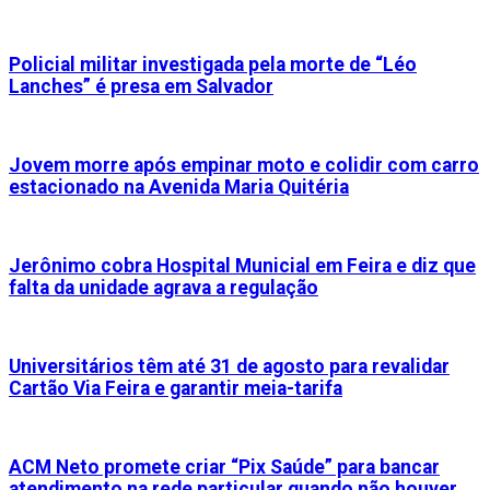
Policial militar investigada pela morte de “Léo
Lanches” é presa em Salvador
Jovem morre após empinar moto e colidir com carro
estacionado na Avenida Maria Quitéria
Jerônimo cobra Hospital Municial em Feira e diz que
falta da unidade agrava a regulação
Universitários têm até 31 de agosto para revalidar
Cartão Via Feira e garantir meia-tarifa
ACM Neto promete criar “Pix Saúde” para bancar
atendimento na rede particular quando não houver