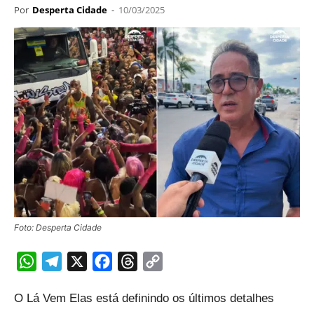
Por
Desperta Cidade
-
10/03/2025
Foto: Desperta Cidade
WhatsApp
Telegram
X
Facebook
Threads
Copy
Link
O Lá Vem Elas está definindo os últimos detalhes