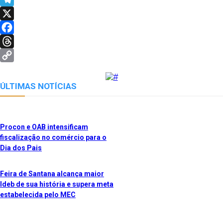
Telegram
X
Facebook
Threads
Copy
Link
ÚLTIMAS NOTÍCIAS
Procon e OAB intensificam
fiscalização no comércio para o
Dia dos Pais
Feira de Santana alcança maior
Ideb de sua história e supera meta
estabelecida pelo MEC