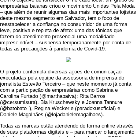
Link
empresárias baianas criou o movimento Unidas Pela Moda
– que além de reunir algumas das mais importantes lojistas
deste mesmo segmento em Salvador, tem o foco de
reestabelecer a confiança no consumidor de uma forma
leve, positiva e repleta de afeto: uma das tônicas que
fazem do atendimento presencial uma modalidade
imprescindível – suspensa temporariamente por conta de
todas as precauções à pandemia de Covid-19.
O projeto contempla diversas ações de comunicação
executadas pela equipe da assessoria de imprensa do
jornalista Estevão Terceiro – que neste momento já conta
com a participação de empresárias como Sabrina e
Carolina Furtado (@marthapaiva); Rita Barros
(@cersumisura), Bia Kruschewsky e Joanna Tannure
(@batobato_), Regina Weckerle (paradoxusoficial) e
Daniele Magalhães (@lojadanielemagalhaes).
Todas as marcas estão atendendo de forma online através
de suas plataformas digitais e – para marcar o lançamento