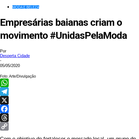
MODA E BELEZA
Empresárias baianas criam o
movimento #UnidasPelaModa
Por
Desperta Cidade
-
05/05/2020
Foto: Arte/Divulgação
WhatsApp
Telegram
X
Facebook
Threads
Copy
Com o objetivo de fortalecer o mercado local, um grupo de