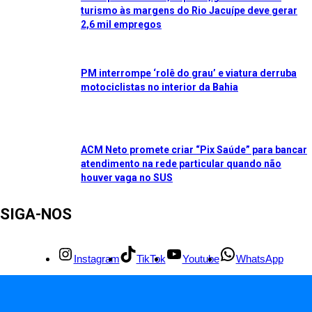
turismo às margens do Rio Jacuípe deve gerar
2,6 mil empregos
PM interrompe ‘rolê do grau’ e viatura derruba
motociclistas no interior da Bahia
ACM Neto promete criar “Pix Saúde” para bancar
atendimento na rede particular quando não
houver vaga no SUS
SIGA-NOS
Instagram
TikTok
Youtube
WhatsApp