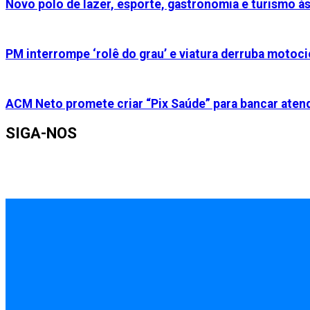
Novo polo de lazer, esporte, gastronomia e turismo à
PM interrompe ‘rolê do grau’ e viatura derruba motocic
ACM Neto promete criar “Pix Saúde” para bancar aten
SIGA-NOS
INÍCIO
EMPREGOS
POLÍCIA
FEIRA DE SANTANA
BAHIA
POLÍTICA