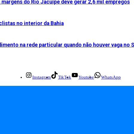
s margens do Rio Jacuípe deve gerar 2,6 mil empregos
listas no interior da Bahia
dimento na rede particular quando não houver vaga no 
Instagram
TikTok
Youtube
WhatsApp