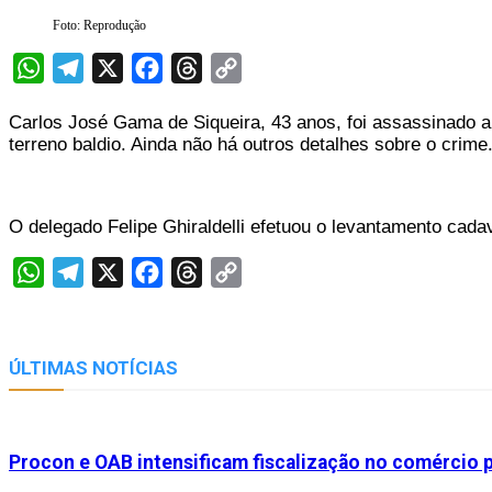
Foto: Reprodução
WhatsApp
Telegram
X
Facebook
Threads
Copy
Link
Carlos José Gama de Siqueira, 43 anos, foi assassinado a
terreno baldio. Ainda não há outros detalhes sobre o crime
O delegado Felipe Ghiraldelli efetuou o levantamento cada
WhatsApp
Telegram
X
Facebook
Threads
Copy
Link
ÚLTIMAS NOTÍCIAS
Procon e OAB intensificam fiscalização no comércio p