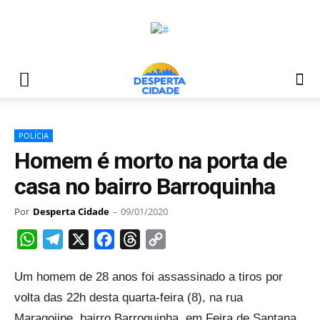
POLÍCIA
Homem é morto na porta de
casa no bairro Barroquinha
Por
Desperta Cidade
-
09/01/2020
WhatsApp
Telegram
X
Facebook
Threads
Copy
Link
Um homem de 28 anos foi assassinado a tiros por
volta das 22h desta quarta-feira (8), na rua
Maragojipe, bairro Barroquinha, em Feira de Santana.