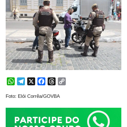
WhatsApp
Telegram
X
Facebook
Threads
Copy
Link
Foto: Elói Corrêa/GOVBA