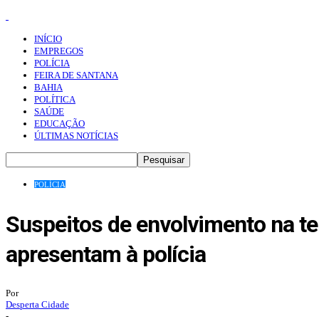
INÍCIO
EMPREGOS
POLÍCIA
FEIRA DE SANTANA
BAHIA
POLÍTICA
SAÚDE
EDUCAÇÃO
ÚLTIMAS NOTÍCIAS
POLÍCIA
Suspeitos de envolvimento na te
apresentam à polícia
Por
Desperta Cidade
-