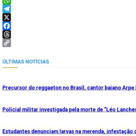
WhatsApp
Telegram
X
Facebook
Threads
Copy
Link
ÚLTIMAS NOTÍCIAS
Precursor do reggaeton no Brasil, cantor baiano Arpe
Policial militar investigada pela morte de “Léo Lanche
Estudantes denunciam larvas na merenda, infestação 