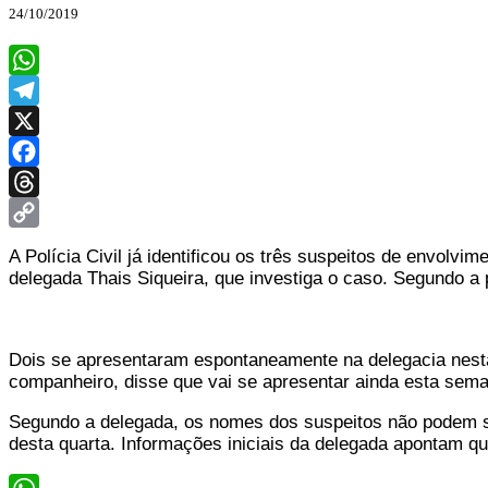
24/10/2019
WhatsApp
Telegram
X
Facebook
Threads
Copy
A Polícia Civil já identificou os três suspeitos de envol
Link
delegada Thais Siqueira, que investiga o caso. Segundo a 
Dois se apresentaram espontaneamente na delegacia nesta q
companheiro, disse que vai se apresentar ainda esta sem
Segundo a delegada, os nomes dos suspeitos não podem ser
desta quarta. Informações iniciais da delegada apontam que