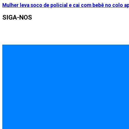
Mulher leva soco de policial e cai com bebê no colo 
SIGA-NOS
INÍCIO
EMPREGOS
POLÍCIA
FEIRA DE SANTANA
BAHIA
POLÍTICA
SAÚDE
EDUCAÇÃO
ÚLTIMAS NOTÍCIAS
Contato