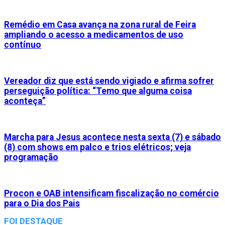
Remédio em Casa avança na zona rural de Feira
ampliando o acesso a medicamentos de uso
contínuo
Vereador diz que está sendo vigiado e afirma sofrer
perseguição política: “Temo que alguma coisa
aconteça”
Marcha para Jesus acontece nesta sexta (7) e sábado
(8) com shows em palco e trios elétricos; veja
programação
Procon e OAB intensificam fiscalização no comércio
para o Dia dos Pais
FOI DESTAQUE