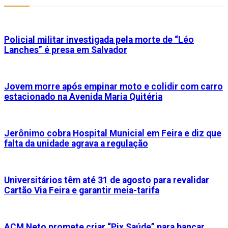
Policial militar investigada pela morte de “Léo
Lanches” é presa em Salvador
Jovem morre após empinar moto e colidir com carro
estacionado na Avenida Maria Quitéria
Jerônimo cobra Hospital Municial em Feira e diz que
falta da unidade agrava a regulação
Universitários têm até 31 de agosto para revalidar
Cartão Via Feira e garantir meia-tarifa
ACM Neto promete criar “Pix Saúde” para bancar