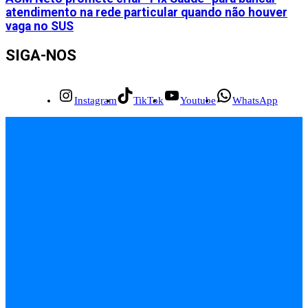
atendimento na rede particular quando não houver
vaga no SUS
SIGA-NOS
Instagram
TikTok
Youtube
WhatsApp
INÍCIO
EMPREGOS
POLÍCIA
FEIRA DE SANTANA
BAHIA
POLÍTICA
SAÚDE
EDUCAÇÃO
ÚLTIMAS NOTÍCIAS