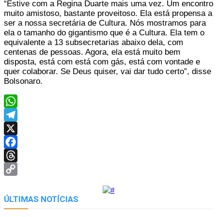
“Estive com a Regina Duarte mais uma vez. Um encontro
muito amistoso, bastante proveitoso. Ela está propensa a
ser a nossa secretária de Cultura. Nós mostramos para
ela o tamanho do gigantismo que é a Cultura. Ela tem o
equivalente a 13 subsecretarias abaixo dela, com
centenas de pessoas. Agora, ela está muito bem
disposta, está com está com gás, está com vontade e
quer colaborar. Se Deus quiser, vai dar tudo certo”, disse
Bolsonaro.
WhatsApp
Telegram
X
Facebook
Threads
Copy
Link
ÚLTIMAS NOTÍCIAS