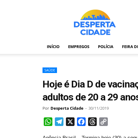
Desperta
Cidade
–
Portal
de
notícias
INÍCIO
EMPREGOS
POLÍCIA
FEIRA 
de
Feira
de
Santana
SAÚDE
–
Hoje é Dia D de vacina
Bahia
adultos de 20 a 29 ano
Por
Desperta Cidade
-
30/11/2019
WhatsApp
Telegram
X
Facebook
Threads
Copy
Link
Agência Brasil – Termina hoje (30) a se