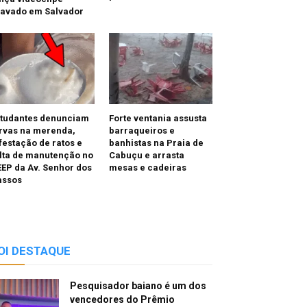
ravado em Salvador
studantes denunciam
Forte ventania assusta
rvas na merenda,
barraqueiros e
festação de ratos e
banhistas na Praia de
lta de manutenção no
Cabuçu e arrasta
EP da Av. Senhor dos
mesas e cadeiras
assos
OI DESTAQUE
Pesquisador baiano é um dos
vencedores do Prêmio