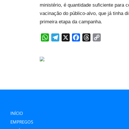
ministério, é quantidade suficiente para 
vacinação do público-alvo, que já tinha 
primeira etapa da campanha.
WhatsApp
Telegram
X
Facebook
Threads
Copy
Link
INÍCIO
EMPREGOS