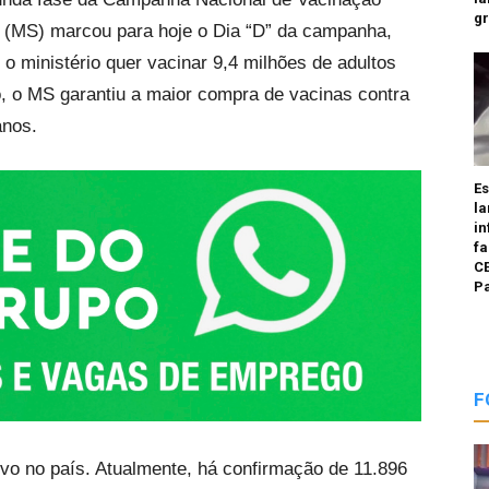
g
e (MS) marcou para hoje o Dia “D” da campanha,
o ministério quer vacinar 9,4 milhões de adultos
ão, o MS garantiu a maior compra de vacinas contra
anos.
E
la
in
fa
CE
P
F
ivo no país. Atualmente, há confirmação de 11.896