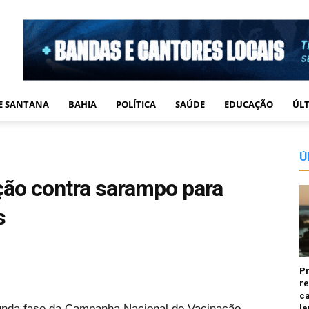
DE SANTANA
BAHIA
POLÍTICA
SAÚDE
EDUCAÇÃO
ÚLT
Ú
ção contra sarampo para
s
P
re
ca
gunda fase da Campanha Nacional de Vacinação
la