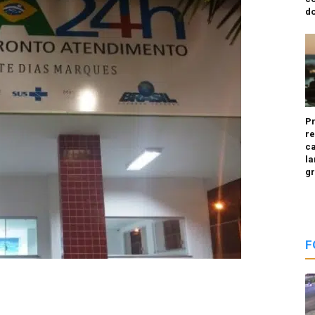
do
P
re
ca
la
g
F