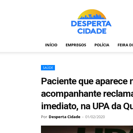
Desperta
Cidade
–
Portal
de
notícias
INÍCIO
EMPREGOS
POLÍCIA
FEIRA 
de
Feira
de
Santana
SAÚDE
–
Paciente que aparece
Bahia
acompanhante reclaman
imediato, na UPA da Qu
Por
Desperta Cidade
-
01/02/2020