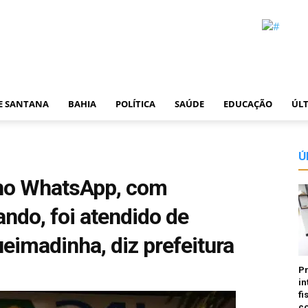
DE SANTANA
BAHIA
POLÍTICA
SAÚDE
EDUCAÇÃO
ÚLT
Ú
 no WhatsApp, com
do, foi atendido de
eimadinha, diz prefeitura
P
in
fi
co